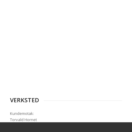
VERKSTED
Kundemotak:
Torvald Hornet
E-post:torvald@glitrebil.no
tlf 32029590